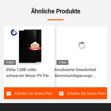
Ähnliche Produkte
Video
Video
690w 12BB voller
Anodisierte Gewohnheit
schwarzer Mono-PV Perc
Aluminiumlegierungs-
Solar Modules mit
kristallene
Verbindungsstück MC4
Monogesichtssonnenkollektor-
PERC Half Cells 670W
s
Erhalten Sie besten Preis
Erhalten Sie besten Preis