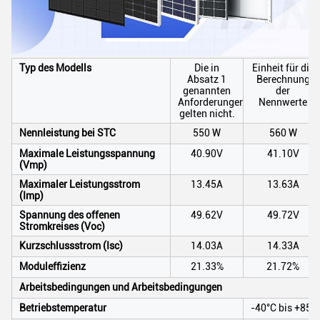
Typ des Modells
Die in
Einheit für die
Absatz 1
Berechnung
genannten
der
Anforderungen
Nennwerte
gelten nicht.
Nennleistung bei STC
550 W
560 W
Maximale Leistungsspannung
40.90V
41.10V
(Vmp)
Maximaler Leistungsstrom
13.45A
13.63A
(Imp)
Spannung des offenen
49.62V
49.72V
Stromkreises (Voc)
Kurzschlussstrom (Isc)
14.03A
14.33A
Moduleffizienz
21.33%
21.72%
Arbeitsbedingungen und Arbeitsbedingungen
Betriebstemperatur
-40°C bis +85°