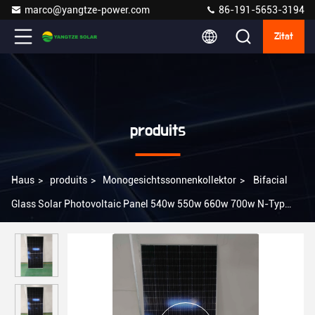
marco@yangtze-power.com
86-191-5653-3194
Zitat
produits
Haus
>
produits
>
Monogesichtssonnenkollektor
>
Bifacial
Glass Solar Photovoltaic Panel 540w 550w 660w 700w N-Typ
Solarzellen Photovoltaik-Panels