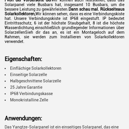
F
von der Vorderseite der
Wir können auch feststellen, dass das
Solarpanel viele Busbars hat, insgesamt 10 Busbars, um die
bessere Leistung zu gewährleisten.
Dann schau mal.
Rückseite
aus
Solarkollektoren,
Wir können sehen, dass es eine Verbindungskiste
hat. Unsere Verbindungskiste ist IP68 eingestuft. IP bedeutet
Eintrittsschutz, 6 ist der höchste Staubgehalt, 8 ist die höchste
Wasserdichtung.einschließlich grundlegender Informationen über
SolarzellenSieh dir das an, es ist ein Montageloch auf dem
Rahmen, sie werden zum Installieren von Solarkollektoren
verwendet.
Eigenschaften:
Einflächige Solarkollektoren
Einseitige Solarzelle
Halbgeschnittene Solarzelle
25 Jahre Garantie
IP68 Verbindungskasse
Monokristalline Zelle
Anwendungen:
Das Yangtze-Solarpanel ist ein einseitiges Solarpanel, das eine