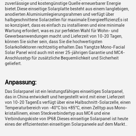
zuverlässige und kostengünstige Quelle erneuerbarer Energie
bietet.Diese einseitige Solarplatte besteht aus einem langlebigen,
anodierten Aluminiumlegierungsrahmen und verfügt über
halbgeschnittene Solarzellen für maximale EnergieeffizienzEs ist
so konzipiert, dass es einfach zu installieren und eine minimale
Wartung erfordert, was es zur perfekten Wahl für Wohn- und
Gewerbeanwendungen macht.und Lieferzeit von 10-20 Tagen,
können Sie sicher sein, dass Sie die hochwertigsten
Solarkollektoren rechtzeitig erhalten.Das Yangtze Mono-Facial
Solar Panel wird auch mit einer 25-jährigen Garantie und MC4-
Anschlusstyp für zusätzliche Bequemlichkeit und Sicherheit
geliefert.
Anpassung:
Das Solarpanel ist ein leistungsfähiges einseitiges Solarpanel,
das in China entwickelt und hergestellt wird.mit einer Lieferzeit
von 10-20 TagenEs verfügt über eine Halbschnitt-Solarzelle, einen
Temperaturbereich von -40°C bis +85°C, einen Zelltyp aus Mono-
kristallinem, einen Steckverbindertyp aus MC4 und eine
Verbindungskiste von IP68.Dieses einseitige Solarpanel ist heute
eines der effizientesten einseitigen Solarpaneele auf dem Markt..