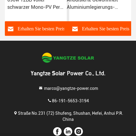
Aluminiumlegierungs-
Sonnenkollektor ODM mit
kristallene
IP68 Anschlusskasten
Monogesichtssonnenkollektor-
660W
PERC Half Cells 670W
s
Erhalten Sie besten Preis
Erhalten Sie besten Preis
Yangtze Solar Power Co., Ltd.
marco@yangtze-power.com
86-191-5653-3194
Straße No.231 (72) Shufeng, Shushan, Hefei, Anhui P.R.
China