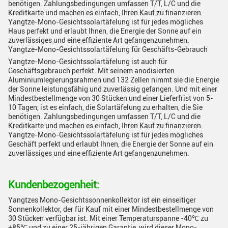
benötigen. Zahlungsbedingungen umfassen T/T, L/C und die
Kreditkarte und machen es einfach, Ihren Kauf zu finanzieren.
Yangtze-Mono-Gesichtssolartäfelung ist für jedes mögliches
Haus perfekt und erlaubt Ihnen, die Energie der Sonne auf ein
zuverlässiges und eine effiziente Art gefangenzunehmen.
Yangtze-Mono-Gesichtssolartäfelung für Geschäfts-Gebrauch
Yangtze-Mono-Gesichtssolartäfelung ist auch für
Geschäftsgebrauch perfekt. Mit seinem anodisierten
Aluminiumlegierungsrahmen und 132 Zellen nimmt sie die Energie
der Sonne leistungsfähig und zuverlässig gefangen. Und mit einer
Mindestbestellmenge von 30 Stücken und einer Lieferfrist von 5-
10 Tagen, ist es einfach, die Solartäfelung zu erhalten, die Sie
benötigen. Zahlungsbedingungen umfassen T/T, L/C und die
Kreditkarte und machen es einfach, Ihren Kauf zu finanzieren.
Yangtze-Mono-Gesichtssolartäfelung ist für jedes mögliches
Geschäft perfekt und erlaubt Ihnen, die Energie der Sonne auf ein
zuverlässiges und eine effiziente Art gefangenzunehmen.
Kundenbezogenheit:
Yangtzes Mono-Gesichtssonnenkollektor ist ein einseitiger
Sonnenkollektor, der für Kauf mit einer Mindestbestellmenge von
30 Stücken verfügbar ist. Mit einer Temperaturspanne -40℃ zu
+85℃ und zu einer 25-jährigen Garantie, wird dieser Mono-