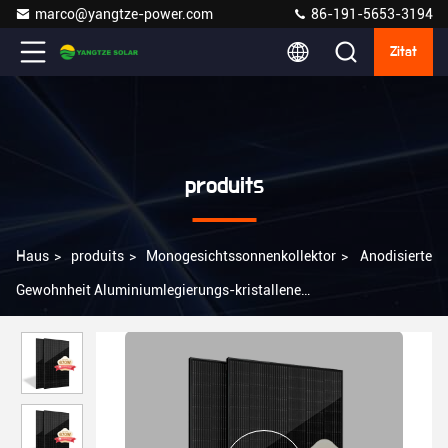
marco@yangtze-power.com
86-191-5653-3194
Zitat
produits
Haus
>
produits
>
Monogesichtssonnenkollektor
>
Anodisierte
Gewohnheit Aluminiumlegierungs-kristallene
Monogesichtssonnenkollektor-PERC Half Cells 670W