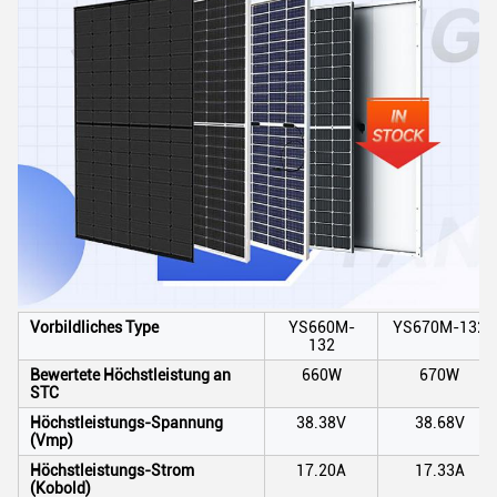
Vorbildliches Type
YS660M-
YS670M-132
132
Bewertete Höchstleistung an
660W
670W
STC
Höchstleistungs-Spannung
38.38V
38.68V
(Vmp)
Höchstleistungs-Strom
17.20A
17.33A
(Kobold)