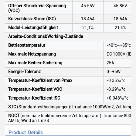
Offener Stromkreis-Spannung
45.55V
45.85V
(VOC)
Kurzschluss-Strom (ISC)
18.45A
18.54A
Modul-Leistungsfähigkeit
21,1%
21,4%
Arbeits-Conditions&Working-Zustände
Betriebstemperatur
-40°c~+85°c
Maximale Netzspannung
DC 1000V (IEC)
Maximale Reihen-Sicherung
25A
Energie-Toleranz
0~+5W
Temperatur-Koeffizient von Pmax
-0.35%/°c
Temperatur-Koeffizient VOC
-0.29%/°c
Temperatur-Koeffizient ISC
+0.048%/°c
STC
(Standardtestbedingungen): lrradiance 1000W/m2, Zelltempera
NOCT
(nominale funktionierende Zelltemperatur): lrradiance 800W
AMl.5, Wind an L m/S