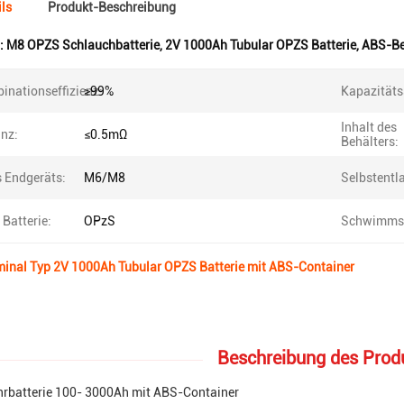
ls
Produkt-Beschreibung
:
M8 OPZS Schlauchbatterie
,
2V 1000Ah Tubular OPZS Batterie
,
ABS-Be
inationseffizienz:
≥99%
Kapazitäts
Inhalt des
nz:
≤0.5mΩ
Behälters:
s Endgeräts:
M6/M8
Selbstentl
 Batterie:
OPzS
Schwimms
minal Typ 2V 1000Ah Tubular OPZS Batterie mit ABS-Container
Beschreibung des Prod
rbatterie 100- 3000Ah mit ABS-Container