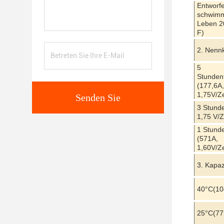
Entworf
schwim
Leben 2
F)
2. Nennk
5
Stunden
(177,6A,
1,75V/Ze
Senden Sie
3 Stund
1,75 V/Z
1 Stund
(571A,
1,60V/Ze
3. Kapaz
40
°C
(10
25
°C
(77