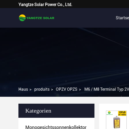
Yangtze Solar Power Co., Ltd.
Startse
Haus
>
produits
>
OPZV OPZS
>
M6 / M8 Terminal Typ 2
Kategorien
Monogesichtssonnenkollektor