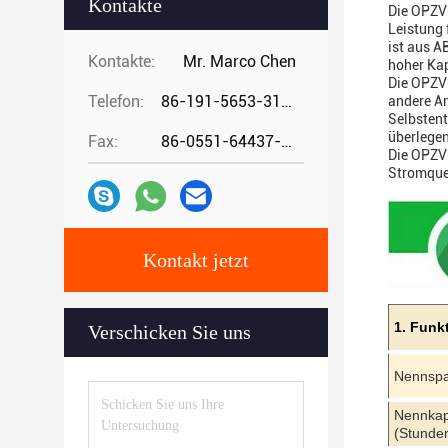
Kontakte
Die OPZV 
Leistung 
ist aus A
Kontakte:
Mr. Marco Chen
hoher Kap
Die OPZV 
Telefon:
86-191-5653-3194
andere An
Selbstent
überlegen
Fax:
86-0551-64437-729
Die OPZV 
Stromquel
Kontakt jetzt
1. Funk
Verschicken Sie uns
Nennsp
Nennkap
(Stunde