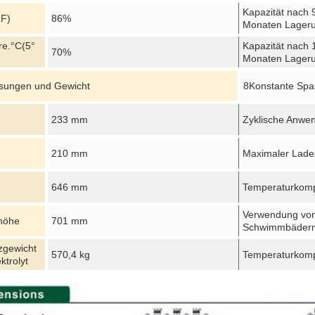
Kapazität nach 
 F)
86%
Monaten Lager
re.
°C
(5°
Kapazität nach 
70%
Monaten Lager
ungen und Gewicht
8Konstante Spa
233 mm
Zyklische Anwe
210 mm
Maximaler Lade
646 mm
Temperaturkom
Verwendung vo
höhe
701 mm
Schwimmbäder
zgewicht
570,4 kg
Temperaturkom
ktrolyt