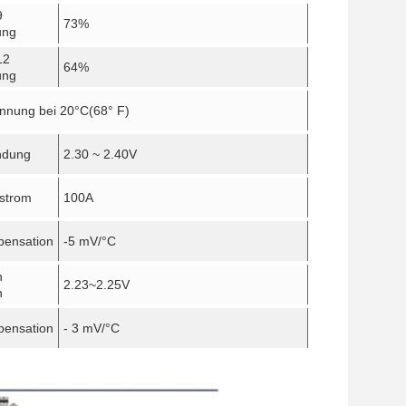
9
73%
ung
12
64%
ung
nnung bei 20
°C
(68° F)
ndung
2.30 ~ 2.40V
strom
100A
pensation
-5 mV/
°C
n
2.23~2.25V
n
pensation
- 3 mV/
°C