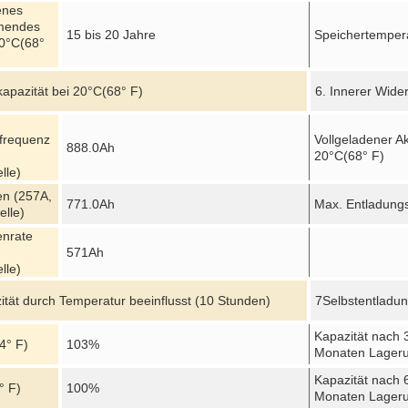
enes
mendes
15 bis 20 Jahre
Speichertemper
0
°C
(68°
apazität bei 20
°C
(68° F)
6. Innerer Wide
frequenz
Vollgeladener A
888.0Ah
20
°C
(68° F)
lle)
en (257A,
771.0Ah
Max. Entladung
elle)
enrate
571Ah
lle)
ität durch Temperatur beeinflusst (10 Stunden)
7Selbstentladun
Kapazität nach 
4° F)
103%
Monaten Lager
Kapazität nach 
° F)
100%
Monaten Lager