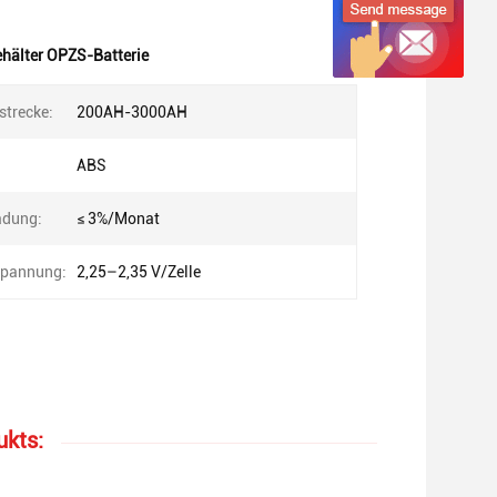
hälter OPZS-Batterie
strecke:
200AH-3000AH
ABS
adung:
≤ 3%/Monat
pannung:
2,25–2,35 V/Zelle
ukts: