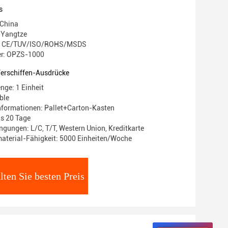
s
 China
 Yangtze
ng: CE/TUV/ISO/ROHS/MSDS
r: OPZS-1000
Verschiffen-Ausdrücke
nge: 1 Einheit
ble
nformationen: Pallet+Carton-Kasten
bis 20 Tage
gungen: L/C, T/T, Western Union, Kreditkarte
aterial-Fähigkeit: 5000 Einheiten/Woche
lten Sie besten Preis