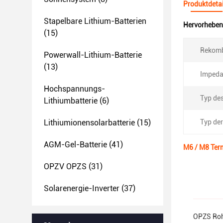
Produktdetai
Stapelbare Lithium-Batterien
Hervorheben
(15)
Rekomb
Powerwall-Lithium-Batterie
(13)
Impeda
Hochspannungs-
Typ de
Lithiumbatterie
(6)
Lithiumionensolarbatterie
(15)
Typ der
AGM-Gel-Batterie
(41)
M6 / M8 Ter
OPZV OPZS
(31)
Solarenergie-Inverter
(37)
OPZS Roh