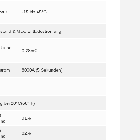
atur
-15 bis 45
°C
rstand & Max. Entladeströmung
kku bei
0.28mΩ
strom
8000A (5 Sekunden)
g bei 20
°C
(68° F)
3
91%
ung
6
82%
ung