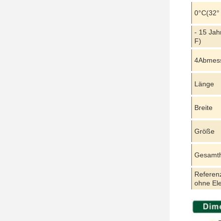
0
°C
(32°
- 15 Jah
F)
4Abmess
Länge
Breite
Größe
Gesamt
Referen
ohne Ele