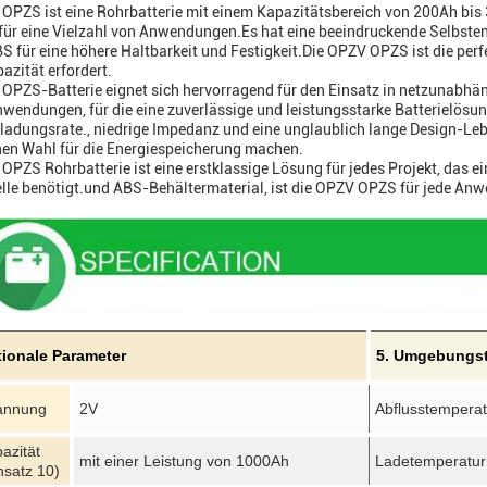
OPZS ist eine Rohrbatterie mit einem Kapazitätsbereich von 200Ah bis 3
für eine Vielzahl von Anwendungen.Es hat eine beeindruckende Selbste
BS für eine höhere Haltbarkeit und Festigkeit.Die OPZV OPZS ist die perfe
azität erfordert.
OPZS-Batterie eignet sich hervorragend für den Einsatz in netzunabh
wendungen, für die eine zuverlässige und leistungsstarke Batterielösung 
ladungsrate., niedrige Impedanz und eine unglaublich lange Design-Le
en Wahl für die Energiespeicherung machen.
OPZS Rohrbatterie ist eine erstklassige Lösung für jedes Projekt, das ei
le benötigt.und ABS-Behältermaterial, ist die OPZV OPZS für jede An
tionale Parameter
5. Umgebungs
annung
2V
Abflusstemperat
azität
mit einer Leistung von 1000Ah
Ladetemperatur
nsatz 10)