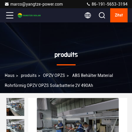
marco@yangtze-power.com
86-191-5653-3194
Zitat
produits
Haus
>
produits
>
OPZV OPZS
>
ABS Behälter Material
Rohrförmig OPZV OPZS Solarbatterie 2V 490Ah