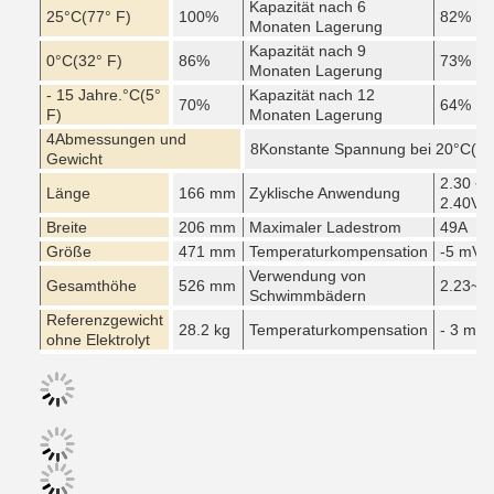
Kapazität nach 6
25
°C
(77° F)
100%
82%
Monaten Lagerung
Kapazität nach 9
0
°C
(32° F)
86%
73%
Monaten Lagerung
- 15 Jahre.
°C
(5°
Kapazität nach 12
70%
64%
F)
Monaten Lagerung
4Abmessungen und
8Konstante Spannung bei 20
°C
(68
Gewicht
2.30 ~
Länge
166 mm
Zyklische Anwendung
2.40V
Breite
206 mm
Maximaler Ladestrom
49A
Größe
471 mm
Temperaturkompensation
-5 mV/
Verwendung von
Gesamthöhe
526 mm
2.23~2
Schwimmbädern
Referenzgewicht
28.2 kg
Temperaturkompensation
- 3 mV/
ohne Elektrolyt