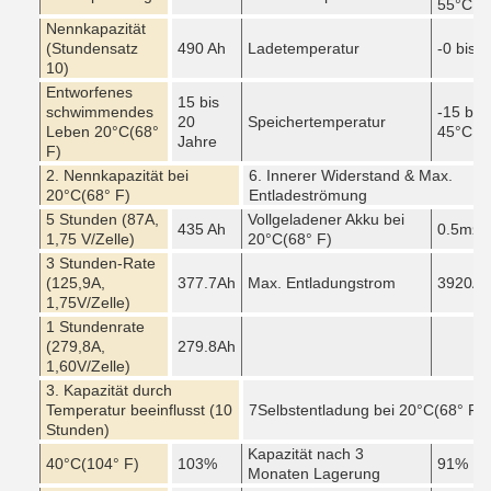
55
°C
Nennkapazität
(Stundensatz
490 Ah
Ladetemperatur
-0 bis 4
10)
Entworfenes
15 bis
schwimmendes
-15 bis
20
Speichertemperatur
Leben 20
°C
(68°
45
°C
Jahre
F)
2. Nennkapazität bei
6. Innerer Widerstand & Max.
20
°C
(68° F)
Entladeströmung
5 Stunden (87A,
Vollgeladener Akku bei
435 Ah
0.5mΩ
1,75 V/Zelle)
20
°C
(68° F)
3 Stunden-Rate
(125,9A,
377.7Ah
Max. Entladungstrom
3920A (
1,75V/Zelle)
1 Stundenrate
(279,8A,
279.8Ah
1,60V/Zelle)
3. Kapazität durch
Temperatur beeinflusst (10
7Selbstentladung bei 20
°C
(68° F)
Stunden)
Kapazität nach 3
40
°C
(104° F)
103%
91%
Monaten Lagerung