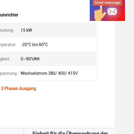
rumrichter
istung:
15 kW
mperatur:
-20°C bis 60°C
gkeit:
0~90%RH
pannung:
Wechselstrom 380/ 400/ 415V
r 3 Phasen Ausgang
Einheit für die Überwachung der