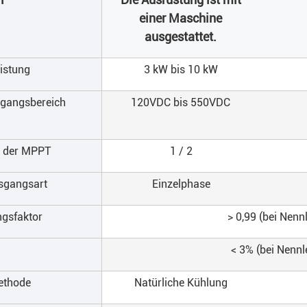
einer Maschine
ausgestattet.
istung
3 kW bis 10 kW
gangsbereich
120VDC bis 550VDC
l der MPPT
1 / 2
sgangsart
Einzelphase
ngsfaktor
> 0,99 (bei Nenn
< 3% (bei Nennl
ethode
Natürliche Kühlung