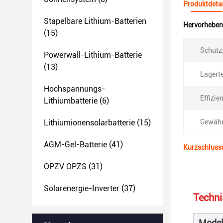
Produktdetai
Stapelbare Lithium-Batterien
Hervorheben
(15)
Schutz
Powerwall-Lithium-Batterie
(13)
Lagert
Hochspannungs-
Effizie
Lithiumbatterie
(6)
Lithiumionensolarbatterie
(15)
Gewähr
AGM-Gel-Batterie
(41)
Kurzschluss
OPZV OPZS
(31)
Solarenergie-Inverter
(37)
Techni
Model