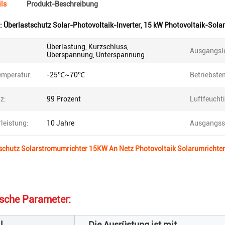
ls
Produkt-Beschreibung
:
Überlastschutz Solar-Photovoltaik-Inverter
,
15 kW Photovoltaik-Sola
Überlastung, Kurzschluss,
:
Ausgangsle
Überspannung, Unterspannung
emperatur:
-25℃~70℃
Betriebste
nz:
99 Prozent
Luftfeuchti
leistung:
10 Jahre
Ausgangss
schutz Solarstromumrichter 15KW An Netz Photovoltaik Solarumrichte
sche Parameter:
l
Die Ausrüstung ist mit