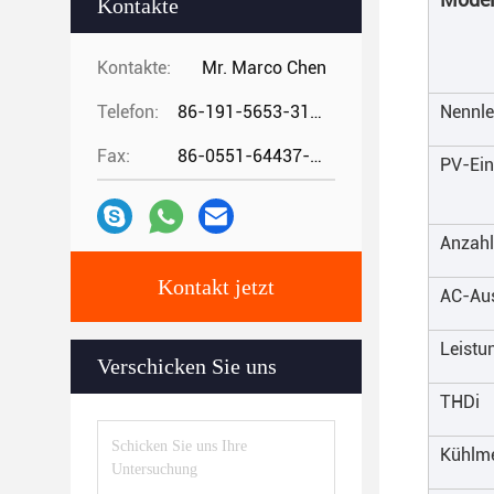
Kontakte
Kontakte:
Mr. Marco Chen
Telefon:
86-191-5653-3194
Nennle
Fax:
86-0551-64437-729
PV-Ein
Anzah
Kontakt jetzt
AC-Au
Leistu
Verschicken Sie uns
THDi
Kühlm