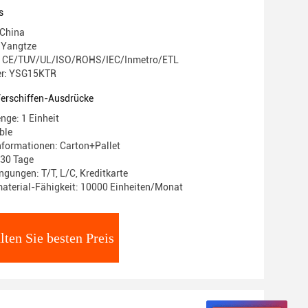
s
 China
 Yangtze
ng: CE/TUV/UL/ISO/ROHS/IEC/Inmetro/ETL
r: YSG15KTR
Verschiffen-Ausdrücke
nge: 1 Einheit
ble
formationen: Carton+Pallet
-30 Tage
gungen: T/T, L/C, Kreditkarte
aterial-Fähigkeit: 10000 Einheiten/Monat
lten Sie besten Preis