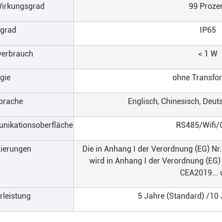
Wirkungsgrad
99 Proze
zgrad
IP65
verbrauch
< 1 W
gie
ohne Transfo
prache
Englisch, Chinesisch, Deut
ikationsoberfläche
RS485/Wifi
zierungen
Die in Anhang I der Verordnung (EG) N
wird in Anhang I der Verordnung (EG)
CEA2019... 
leistung
5 Jahre (Standard) /10 