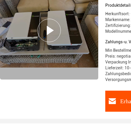
Ausgang
Produktdetail
Herkunftsort:
Markenname:
Zertifizieru
Modellnumme
Zahlungs-u. 
Min Bestellme
Preis: negotia
Verpackung In
Lieferzeit: 10
Zahlungsbedin
Versorgungsm
Erha