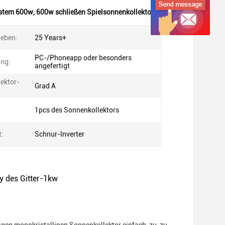
ystem 600w
,
600w schließen Spielsonnenkollektoren an
eben:
25 Years+
PC-/Phoneapp oder besonders
ng:
angefertigt
ektor-
Grad A
1pcs des Sonnenkollektors
t:
Schnur-Inverter
y des Gitter-1kw