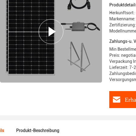
Produktdetail
Herkunftsort:
Markenname:
Zertifizieru
Modellnumme
Zahlungs-u. 
Min Bestellme
Preis: negotia
Verpackung I
Lieferzeit: 7-
Zahlungsbedin
Versorgungsm
Erha
ls
Produkt-Beschreibung