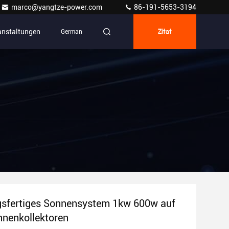
marco@yangtze-power.com
86-191-5653-3194
anstaltungen
German
Zitat
gsfertiges Sonnensystem 1kw 600w auf
nnenkollektoren