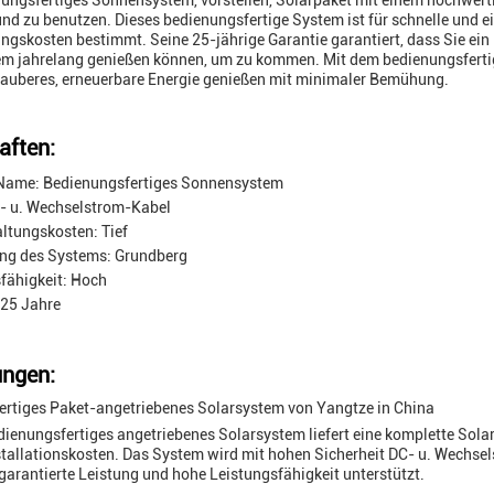
ungsfertiges Sonnensystem, vorstellen, Solarpaket mit einem hochwert
 und zu benutzen. Dieses bedienungsfertige System ist für schnelle und e
ngskosten bestimmt. Seine 25-jährige Garantie garantiert, dass Sie ein
m jahrelang genießen können, um zu kommen. Mit dem bedienungsferti
sauberes, erneuerbare Energie genießen mit minimaler Bemühung.
aften:
Name: Bedienungsfertiges Sonnensystem
- u. Wechselstrom-Kabel
ltungskosten: Tief
ung des Systems: Grundberg
fähigkeit: Hoch
 25 Jahre
ngen:
ertiges Paket-angetriebenes Solarsystem von Yangtze in China
ienungsfertiges angetriebenes Solarsystem liefert eine komplette Solar
stallationskosten. Das System wird mit hohen Sicherheit DC- u. Wechse
 garantierte Leistung und hohe Leistungsfähigkeit unterstützt.