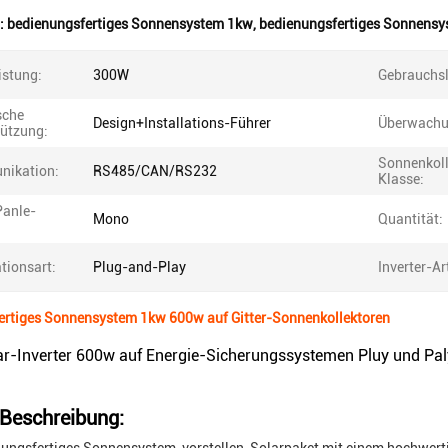
:
bedienungsfertiges Sonnensystem 1kw
,
bedienungsfertiges Sonnens
istung:
300W
Gebrauchsl
sche
Design+Installations-Führer
Überwachu
tützung:
Sonnenkoll
ikation:
RS485/CAN/RS232
Klasse:
Panle-
Mono
Quantität:
:
ationsart:
Plug-and-Play
Inverter-Ar
ertiges Sonnensystem 1kw 600w auf Gitter-Sonnenkollektoren
ar-Inverter 600w auf Energie-Sicherungssystemen Pluy und Pal
Beschreibung: