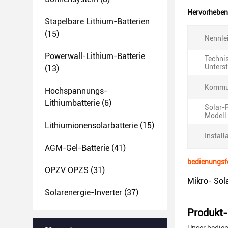
Hervorheben
Stapelbare Lithium-Batterien
(15)
Nennle
Powerwall-Lithium-Batterie
Techni
Unters
(13)
Kommun
Hochspannungs-
Lithiumbatterie
(6)
Solar-
Modell
Lithiumionensolarbatterie
(15)
Install
AGM-Gel-Batterie
(41)
bedienungsf
OPZV OPZS
(31)
Mikro- Sol
Solarenergie-Inverter
(37)
Produkt-