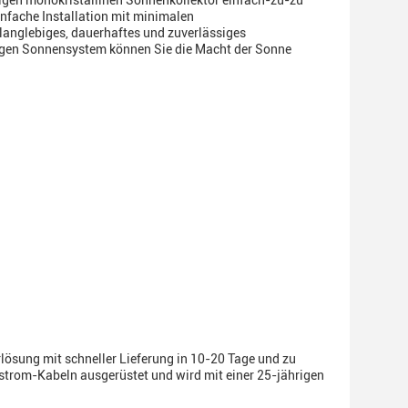
igen monokristallinen Sonnenkollektor einfach-zu-zu
infache Installation mit minimalen
 langlebiges, dauerhaftes und zuverlässiges
gen Sonnensystem können Sie die Macht der Sonne
lösung mit schneller Lieferung in 10-20 Tage und zu
lstrom-Kabeln ausgerüstet und wird mit einer 25-jährigen