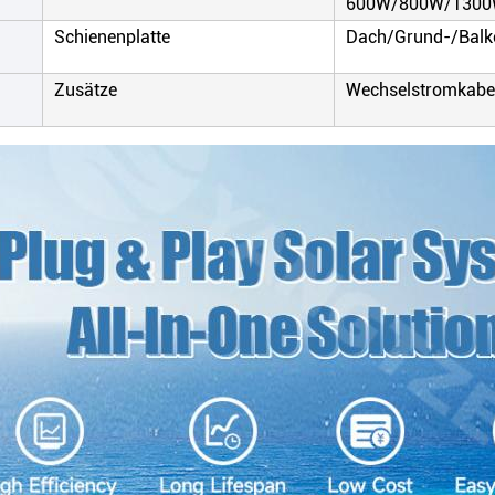
600W/800W/130
Schienenplatte
Dach/Grund-/Bal
Zusätze
Wechselstromkabe