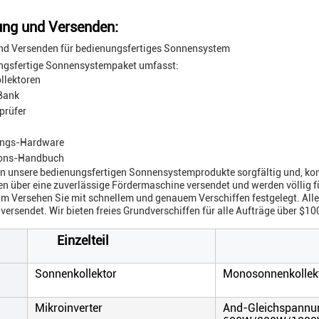
ng und Versenden:
nd Versenden für bedienungsfertiges Sonnensystem
ngsfertige Sonnensystempaket umfasst:
llektoren
Bank
prüfer
ungs-Hardware
tions-Handbuch
n unsere bedienungsfertigen Sonnensystemprodukte sorgfältig und, kom
n über eine zuverlässige Fördermaschine versendet und werden völlig fü
m Versehen Sie mit schnellem und genauem Verschiffen festgelegt. Al
versendet. Wir bieten freies Grundverschiffen für alle Aufträge über $10
Einzelteil
Sonnenkollektor
Monosonnenkollek
Mikroinverter
And-Gleichspannu