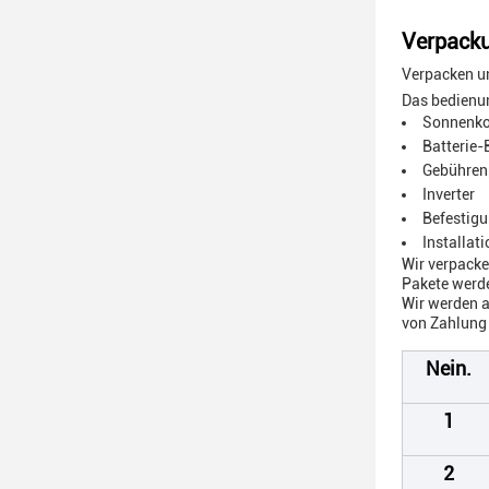
Verpacku
Verpacken u
Das bedienu
Sonnenko
Batterie-
Gebühren
Inverter
Befestig
Installa
Wir verpacke
Pakete werde
Wir werden a
von Zahlung 
Nein.
1
2