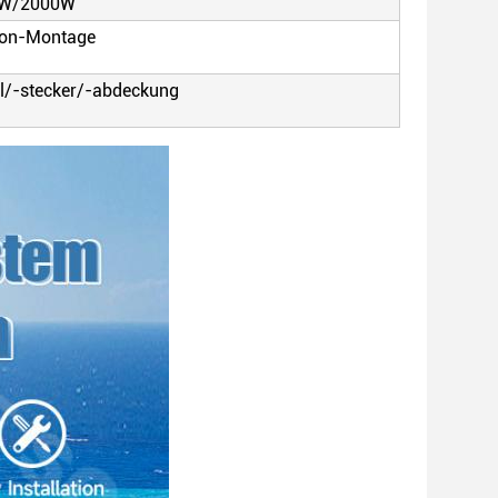
0W/2000W
kon-Montage
l/-stecker/-abdeckung