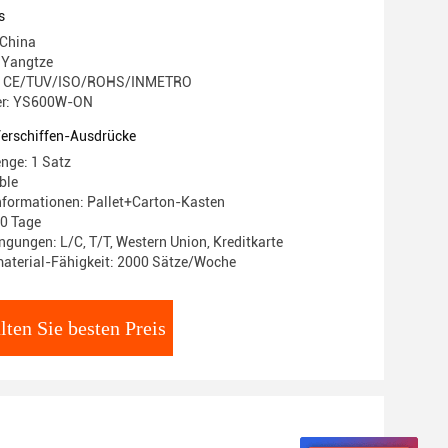
s
 China
 Yangtze
ng: CE/TUV/ISO/ROHS/INMETRO
r: YS600W-ON
Verschiffen-Ausdrücke
nge: 1 Satz
ble
nformationen: Pallet+Carton-Kasten
20 Tage
gungen: L/C, T/T, Western Union, Kreditkarte
aterial-Fähigkeit: 2000 Sätze/Woche
lten Sie besten Preis