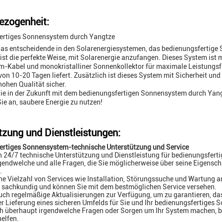
zogenheit:
ertiges Sonnensystem durch Yangtze
as entscheidende in den Solarenergiesystemen, das bedienungsfertige
ist die perfekte Weise, mit Solarenergie anzufangen. Dieses System ist 
-Kabel und monokristalliner Sonnenkollektor für maximale Leistungsfäh
 von 10-20 Tagen liefert. Zusätzlich ist dieses System mit Sicherheit und
hohen Qualität sicher.
Sie in der Zukunft mit dem bedienungsfertigen Sonnensystem durch Yang
ie an, saubere Energie zu nutzen!
tzung und Dienstleistungen:
ertiges Sonnensystem-technische Unterstützung und Service
n 24/7 technische Unterstützung und Dienstleistung für bedienungsfert
rgendwelche und alle Fragen, die Sie möglicherweise über seine Eigensc
.
ine Vielzahl von Services wie Installation, Störungssuche und Wartung a
 sachkundig und können Sie mit dem bestmöglichen Service versehen.
auch regelmäßige Aktualisierungen zur Verfügung, um zu garantieren, das
r Lieferung eines sicheren Umfelds für Sie und Ihr bedienungsfertiges 
h überhaupt irgendwelche Fragen oder Sorgen um Ihr System machen, bitt
helfen.