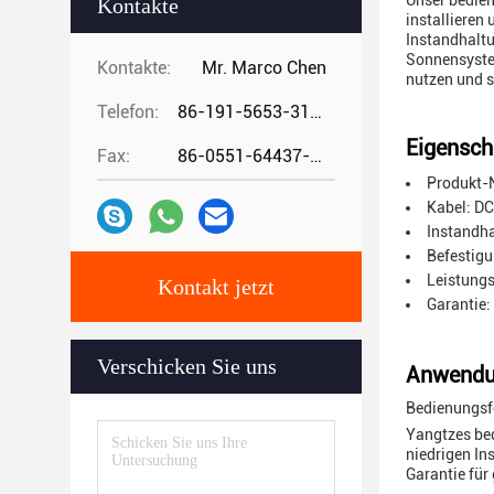
Unser bedien
Kontakte
installieren
Instandhaltu
Sonnensyste
Kontakte:
Mr. Marco Chen
nutzen und 
Telefon:
86-191-5653-3194
Eigensch
Fax:
86-0551-64437-729
Produkt-
Kabel: DC
Instandha
Befestig
Leistungs
Kontakt jetzt
Garantie:
Verschicken Sie uns
Anwendu
Bedienungsf
Yangtzes bed
niedrigen In
Garantie für