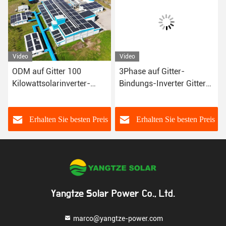
Video
Video
ODM auf Gitter 100
3Phase auf Gitter-
Kilowattsolarinverter-
Bindungs-Inverter Gitter-
Ausrüstungs-System
Sonnensystem-Kit Withs
15kw
s
Erhalten Sie besten Preis
Erhalten Sie besten Preis
Yangtze Solar Power Co., Ltd.
marco@yangtze-power.com