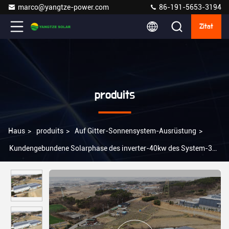
marco@yangtze-power.com
86-191-5653-3194
Zitat
produits
Haus
>
produits
>
Auf Gitter-Sonnensystem-Ausrüstung
>
Kundengebundene Solarphase des inverter-40kw des System-3
auf Gitter