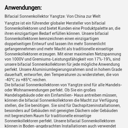
Anwendungen:
Bifacial Sonnenkollektor Yangtze: Von China zur Welt
Yangtze ist ein führender globaler Hersteller von bifacial
Sonnenkollektoren und bietet Kunden eine Produktpalette an, die
ihren einzigartigen Bedarf erfüllen können. Unsere bifacial
Sonnenkollektoren kennzeichnen einen einzigartigen
doppelseitigen Entwurf und lassen ihn mehr Sonnenlicht
gefangennehmen und mehr Macht als traditionelle einseitige
Sonnenkollektoren erzeugen. Mit einer maximalen Netzspannung
von 1000V und Gremiums-Leistungsfähigkeit von 17%-19%, sind
unsere bifacial Sonnenkollektoren für jede mögliche Anwendung
perfekt. Unsere Aluminiumlegierungsrahmen sind in hohem Grade
dauerhaft, entworfen, den Temperaturen zu widerstehen, die von
-40℃ zu +85℃ reichen.
Die bifacial Sonnenkollektoren von Yangtze sind für alle Handels-
oder Wohnanwendungen perfekt. Ob Sie ein großes
Handelsgebäude oder ein Einfamilien- Haus antreiben müssen,
können die bifacial Sonnenkollektoren die Macht zur Verfügung
stellen, die Sie benötigen. Sie sind für Dachspitzeninstallationen,
besonders auf Gebäuden mit geneigten Dächern oder Gebäuden
mit begrenztem Raum für traditionelle einseitige
Sonnenkollektoren perfekt. Unsere bifacial Sonnenkollektoren
können in Boden-angebrachten Installationen auch verwendet