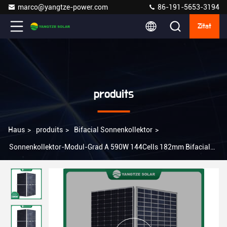
marco@yangtze-power.com
86-191-5653-3194
Zitat
produits
Haus
>
produits
>
Bifacial Sonnenkollektor
>
Sonnenkollektor-Modul-Grad A 590W 144Cells 182mm Bifacial
mit CER TUV-Zertifikat