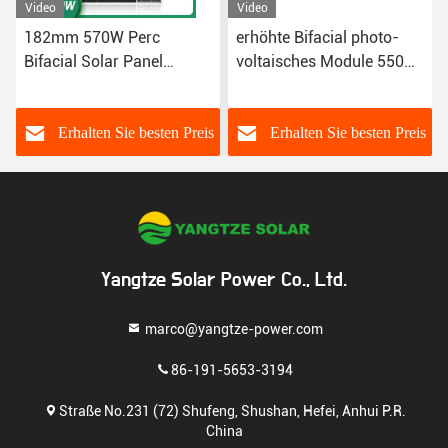
Video
Video
182mm 570W Perc
erhöhte Bifacial photo-
Bifacial Solar Panel
voltaisches Module 550W
Technology doppelseitiges
PV-Gremium 30%
Glas
Extramacht
s
Erhalten Sie besten Preis
Erhalten Sie besten Preis
Yangtze Solar Power Co., Ltd.
marco@yangtze-power.com
86-191-5653-3194
Straße No.231 (72) Shufeng, Shushan, Hefei, Anhui P.R.
China