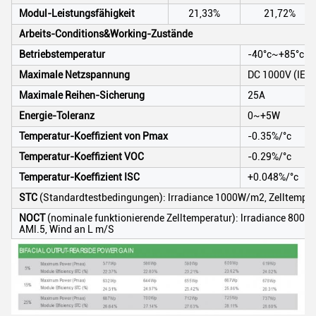
Modul-Leistungsfähigkeit
21,33%
21,72%
Arbeits-Conditions&Working-Zustände
Betriebstemperatur
-40°c~+85°c
Maximale Netzspannung
DC 1000V (IEC)
Maximale Reihen-Sicherung
25A
Energie-Toleranz
0~+5W
Temperatur-Koeffizient von Pmax
-0.35%/°c
Temperatur-Koeffizient VOC
-0.29%/°c
Temperatur-Koeffizient ISC
+0.048%/°c
STC
(Standardtestbedingungen): lrradiance 1000W/m2, Zelltempera
NOCT
(nominale funktionierende Zelltemperatur): lrradiance 800W
AMl.5, Wind an L m/S