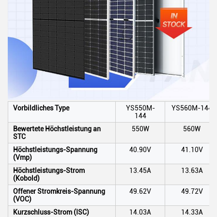
Vorbildliches Type
YS550M-
YS560M-144
144
Bewertete Höchstleistung an
550W
560W
STC
Höchstleistungs-Spannung
40.90V
41.10V
(Vmp)
Höchstleistungs-Strom
13.45A
13.63A
(Kobold)
Offener Stromkreis-Spannung
49.62V
49.72V
(VOC)
Kurzschluss-Strom (ISC)
14.03A
14.33A