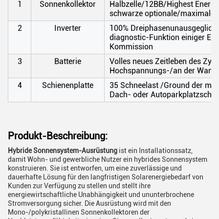
1
Sonnenkollektor
Halbzelle/12BB/Highest Energie
schwarze optionale/maximale G
2
Inverter
100% Dreiphasenunausgeglichen
diagnostic-Funktion einiger Einh
Kommission
3
Batterie
Volles neues Zeitleben des Zy
Hochspannungs-/an der Wand bef
4
Schienenplatte
35 Schneelast /Ground der m-
Dach- oder Autoparkplatzschien
Produkt-Beschreibung:
Hybride Sonnensystem-Ausrüstung
ist ein Installationssatz,
damit Wohn- und gewerbliche Nutzer ein hybrides Sonnensystem
konstruieren. Sie ist entworfen, um eine zuverlässige und
dauerhafte Lösung für den langfristigen Solarenergiebedarf von
Kunden zur Verfügung zu stellen und stellt ihre
energiewirtschaftliche Unabhängigkeit und ununterbrochene
Stromversorgung sicher. Die Ausrüstung wird mit den
Mono-/polykristallinen Sonnenkollektoren der