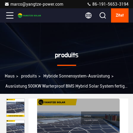
marco@yangtze-power.com
86-191-5653-3194
Zitat
produits
Haus
>
produits
>
Hybride Sonnensystem-Ausrüstung
>
Ausrüstung 500KW Warterproof BMS Hybrid Solar System fertigte
besonders an