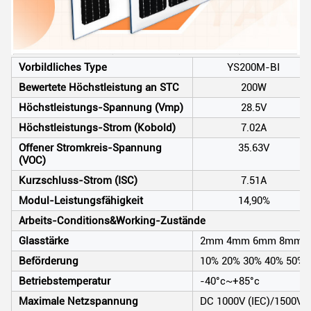
Vorbildliches Type
YS200M-BI
Bewertete Höchstleistung an STC
200W
Höchstleistungs-Spannung (Vmp)
28.5V
Höchstleistungs-Strom (Kobold)
7.02A
Offener Stromkreis-Spannung
35.63V
(VOC)
Kurzschluss-Strom (ISC)
7.51A
Modul-Leistungsfähigkeit
14,90%
Arbeits-Conditions&Working-Zustände
Glasstärke
2mm 4mm 6mm 8mm 
Beförderung
10% 20% 30% 40% 50% 
Betriebstemperatur
-40°c~+85°c
Maximale Netzspannung
DC 1000V (IEC)/1500V (