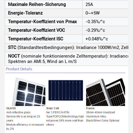
Maximale Reihen-Sicherung
25A
Energie-Toleranz
0~+5W
Temperatur-Koeffizient von Pmax
-0.35%/°c
Temperatur-Koeffizient VOC
-0.29%/°c
Temperatur-Koeffizient ISC
+0.048%/°c
STC
(Standardtestbedingungen): lrradiance 1000W/m2, Zelltem
NOCT
(nominale funktionierende Zelltemperatur): lrradianc
Spektren an AMl.5, Wind an L m/S