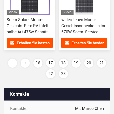
Video
Video
Soem Solar- Mono-
widerstehen Mono-
Gesichts-Perc PV täfelt
Gesichtssonnenkollektor
halbe Art 475w Schnitt
570W Soem-Service
Tyoe N
Wind-Last PA-2400
Erhalten Sie besten
Erhalten Sie besten
Preis
Preis
16
17
18
19
20
21
22
23
Kontakte
Kontakte:
Mr. Marco Chen