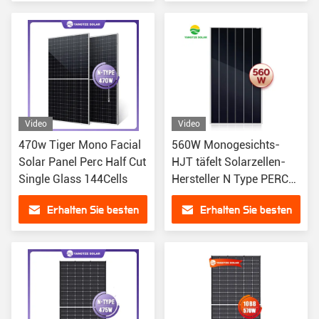
Preis
Preis
Video
Video
470w Tiger Mono Facial
560W Monogesichts-
Solar Panel Perc Half Cut
HJT täfelt Solarzellen-
Single Glass 144Cells
Hersteller N Type PERC
Anodized Aluminium
Erhalten Sie besten
Erhalten Sie besten
Alloy Frame
Preis
Preis