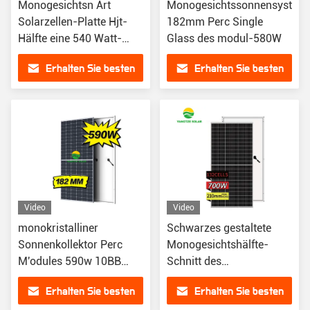
Monogesichtsn Art
Monogesichtssonnensystem
Solarzellen-Platte Hjt-
182mm Perc Single
Hälfte eine 540 Watt-
Glass des modul-580W
schnitt 24v
Erhalten Sie besten
Erhalten Sie besten
Preis
Preis
Video
Video
monokristalliner
Schwarzes gestaltete
Sonnenkollektor Perc
Monogesichtshälfte-
M'odules 590w 10BB
Schnitt des
Solar
Sonnenkollektor-700w
Erhalten Sie besten
Erhalten Sie besten
132Cells 210mm