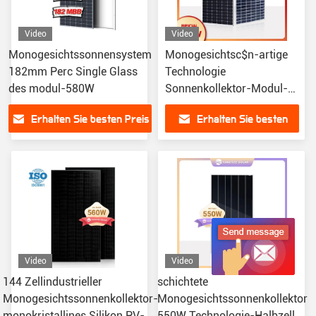
Video
Video
Monogesichtssonnensystem
Monogesichtsc$n-artige
182mm Perc Single Glass
Technologie
des modul-580W
Sonnenkollektor-Modul-
Tiger Neos 480w PV
Erhalten Sie besten Preis
Erhalten Sie besten
Zellenhjt
Preis
Video
Video
144 Zellindustrieller
schichtete
Monogesichtssonnenkollektor-
Monogesichtssonnenkollektor
monokristallines Silikon PV-
550W Technologie-Halbzelle