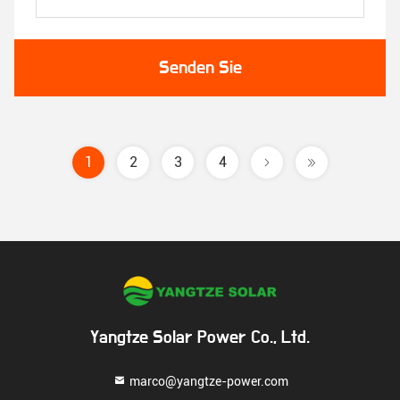
Senden Sie
1
2
3
4
Yangtze Solar Power Co., Ltd.
marco@yangtze-power.com