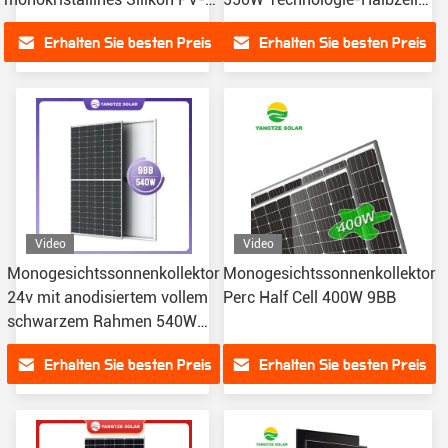
Modul 560W
10BB
Erhalten Sie besten Preis
Erhalten Sie besten Preis
Video
Video
Monogesichtssonnenkollektor
Monogesichtssonnenkollektor
24v mit anodisiertem vollem
Perc Half Cell 400W 9BB
schwarzem Rahmen 540W
Coefficiency
Erhalten Sie besten Preis
Erhalten Sie besten Preis