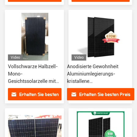
Effizienz
Preis
Preis
Video
Video
Vollschwarze Halbzell-
Anodisierte Gewohnheit
Mono-
Aluminiumlegierungs-
Gesichtssolarzelle mit
kristallene
TUV 36V 590 Watt
Monogesichtssonnenkollektor-
Erhalten Sie besten
Erhalten Sie besten Preis
PERC Half Cells 670W
Preis