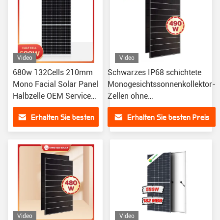
Video
Video
680w 132Cells 210mm
Schwarzes IP68 schichtete
Mono Facial Solar Panel
Monogesichtssonnenkollektor-
Halbzelle OEM Service
Zellen ohne
für Wohnraum
Hauptleitungsträger 490w
Erhalten Sie besten
Erhalten Sie besten Preis
Preis
Video
Video