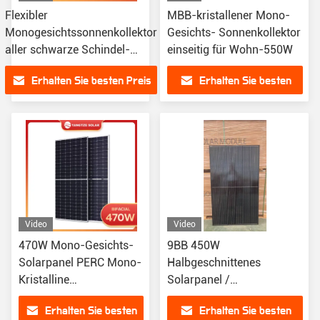
Flexibler
MBB-kristallener Mono-
Monogesichtssonnenkollektor
Gesichts- Sonnenkollektor
aller schwarze Schindel-
einseitig für Wohn-550W
Dach-Haken 480w
Erhalten Sie besten Preis
Erhalten Sie besten
Preis
Video
Video
470W Mono-Gesichts-
9BB 450W
Solarpanel PERC Mono-
Halbgeschnittenes
Kristalline
Solarpanel /
Halbschnittzelle
Vollschwarzes Mono-
Erhalten Sie besten
Erhalten Sie besten
Gesichts-Solarpanel hohe