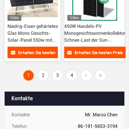
Video
Video
Niedrig-Eisen gehärtetes
450W Handels-PV
Glas Mono Gesichts-
Monogesichtssonnenkollektor
Solar-Panel 550w mit
Schnee-Last der Sun-
30 Jahren Garantie
Täfelungs-Zellen5400pa
Erhalten Sie besten
Erhalten Sie besten Preis
Preis
1
2
3
4
Kontakte
Kontakte:
Mr. Marco Chen
Telefon:
86-191-5653-3194