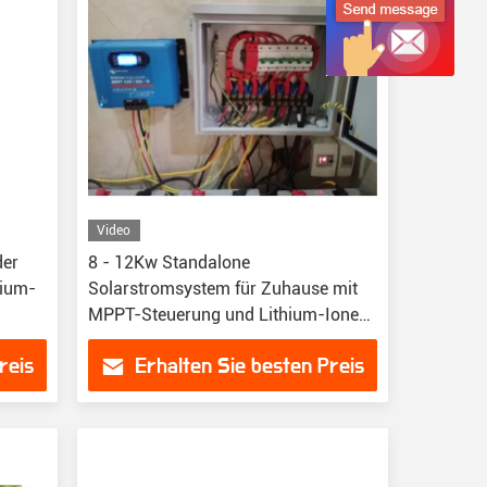
Video
der
8 - 12Kw Standalone
hium-
Solarstromsystem für Zuhause mit
MPPT-Steuerung und Lithium-Ionen-
Batterie
reis
Erhalten Sie besten Preis