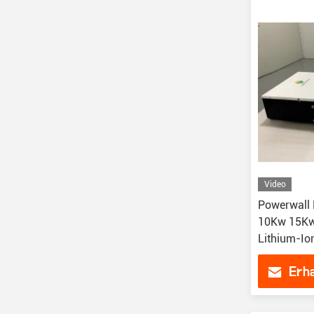
Video
Powerwall 
10Kw 15Kw
Lithium-Io
Erha