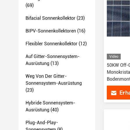
(69)
Bifacial Sonnenkollektor
(23)
BIPV-Sonnenkollektoren
(16)
Flexibler Sonnenkollektor
(12)
Auf Gitter-Sonnensystem-
Video
Ausrüstung
(13)
50KW Off-G
Monokrista
Weg Von Der Gitter-
Bodenmont
Sonnensystem-Ausrüstung
Batterie 
(23)
Erha
Hybride Sonnensystem-
Ausrüstung
(40)
Plug-And-Play-
Sonnensystem
(8)