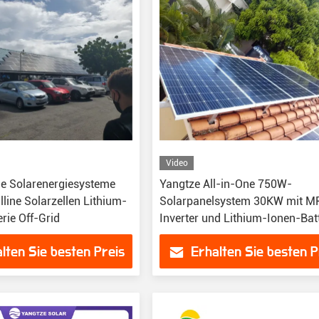
Video
e Solarenergiesysteme
Yangtze All-in-One 750W-
line Solarzellen Lithium-
Solarpanelsystem 30KW mit M
rie Off-Grid
Inverter und Lithium-Ionen-Bat
lten Sie besten Preis
Erhalten Sie besten P