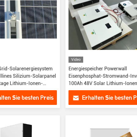
Video
rid-Solarenergiesystem
Energiespeicher Powerwall
llines Silizium-Solarpanel
Eisenphosphat-Stromwand-Inv
age Lithium-Ionen-
100Ah 48V Solar Lithium-Ione
MPPT Zuhause
Batterie 48v 200Ah Lifepo4
lten Sie besten Preis
Erhalten Sie besten P