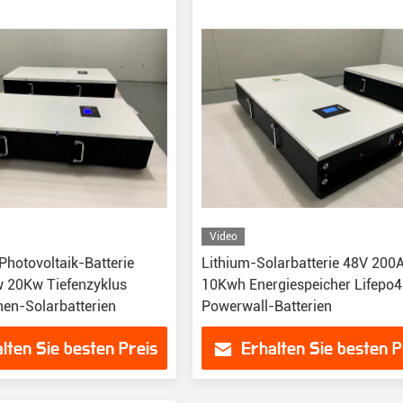
Video
Photovoltaik-Batterie
Lithium-Solarbatterie 48V 200
 20Kw Tiefenzyklus
10Kwh Energiespeicher Lifepo4
nen-Solarbatterien
Powerwall-Batterien
lten Sie besten Preis
Erhalten Sie besten P