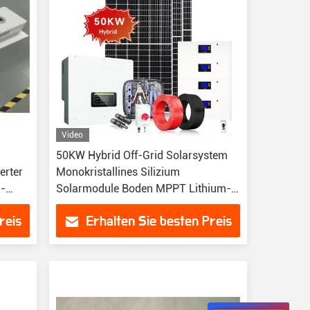
Video
50KW Hybrid Off-Grid Solarsystem
erter
Monokristallines Silizium
n-
Solarmodule Boden MPPT Lithium-
Ionen Heimatenergie
reis
Erhalten Sie besten Preis