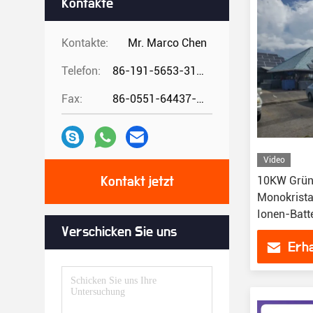
Kontakte
Kontakte:
Mr. Marco Chen
Telefon:
86-191-5653-3194
Fax:
86-0551-64437-729
Video
10KW Grün
Kontakt jetzt
Monokristal
Ionen-Batte
Verschicken Sie uns
Erha