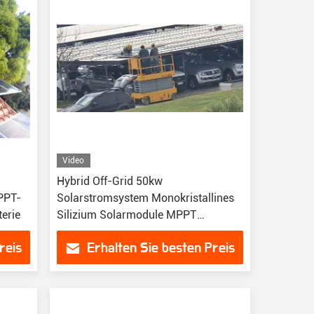
Video
Hybrid Off-Grid 50kw
PPT-
Solarstromsystem Monokristallines
terie
Silizium Solarmodule MPPT
Controller Zuhause
reis
Erhalten Sie besten Preis